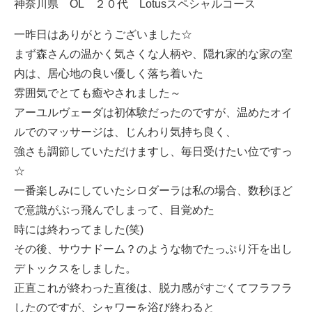
神奈川県 OL ２０代 Lotusスペシャルコース
一昨日はありがとうございました☆
まず森さんの温かく気さくな人柄や、隠れ家的な家の室
内は、居心地の良い優しく落ち着いた
雰囲気でとても癒やされました～
アーユルヴェーダは初体験だったのですが、温めたオイ
ルでのマッサージは、じんわり気持ち良く、
強さも調節していただけますし、毎日受けたい位ですっ
☆
一番楽しみにしていたシロダーラは私の場合、数秒ほど
で意識がぶっ飛んでしまって、目覚めた
時には終わってました(笑)
その後、サウナドーム？のような物でたっぷり汗を出し
デトックスをしました。
正直これが終わった直後は、脱力感がすごくてフラフラ
したのですが、シャワーを浴び終わると